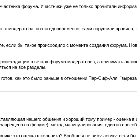
 участника форума. Участники уже не только прочитали информац
азных модератора, почти одновременно, сами нарушили правила,
е, если бы такое происходило с момента создания форума. Нови
происходящим в ветках форума модераторов, а принимать актив
яться на все разделы.
я готов, как это было раньше в отношении Пар-Сиф-Аля, "вырез
ставляющая нашего общения и хороший тому пример - оценка в ш
о запрещено на форуме), метод манипулирования, один из спосо
евнике это оценка школьника? Вообще я не вижу логику, если бы