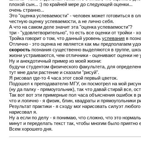
плохой сын... :) по крайней мере до следующей оценки...
очень странно...
Это "оценка успеваемости" - человек может готовиться в о
честную оценку успеваемости, а не лично себя.
А что на самом деле значит эта "оценка успеваемости"?
три - "удовлетворительно", то есть все оценки от тройки -
Тройка говорит о том, что данный уровень
успевания
в позн
Отлично - это оценка не является как мы предполагаем удов
скорость
познания существенно выделяются в группе, школе 
жизни устраиваются, чем отличники - оценивают оценки не 
Ну и анекдотичный пример из моей жизни:
будучи студентом физического факультета, для определенны
тут мне дали растение и сказали "рисуй".
Я рисовал где-то 4 часа этот свой первый цветок.
Подошел к преподавателю МГУ, он посмотрел на мой рисунок
(ну да палку - прямоугольник), так что давай стирай все, о
Так вот вот эти примерные пол часа объяснения ошибок в ри
что и логично - я физик, блин, квадраты и прямоугольники рис
Результат практики - я сходу мог нарисовать силуэт любого
нарисовал я.
Ну а если по делу - я понимаю, что сложно, что это норма
минут и переделать текст так, чтобы многим было приятно е
Всем хорошего дня.