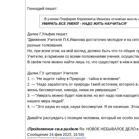
Геннадий пишет:
...В учении Порфирия Корнеевича Иванова основная мысль 
УМИРАТЬ ВСЕ УМЕЮТ - НАДО ЖИТЬ НАУЧИТЬСЯ
"
Далее Г.Ульфик пишет:
"Движение Учителя П.К.Иванова достаточно молодое и на сег
разные толкования.
Но, при всем этом, на мой взгляд, должно быть что-то общее с
Учителю, в гармонии со всеми положениями учения, осуществля
В своём теле можно найти лишь то, что существует в нём и вокр
Далее Г.У. цитирует Учителя:
1. — "Не ищите тайну в Природе - тайна в человеке".
2. — “Надо заработать от природы такой источник, которого в 
жизнь бессмертная, никогда, никак не умирающая.”
3. —“Умирать можно будет нам всем, но вот надо нам народитьс
нашего мира людей".
4. — "Это наука из наук, наука бессмертия. Я ее начинаю. Этом
Давайте рассуждать с позиции человека, который не особо зн
(
Продолжение см.в разделе
Re: НОВОЕ НЕБЫВАЛОЕ ДЕЛО в 
Сообщение 24 фев 2025, 16:59)