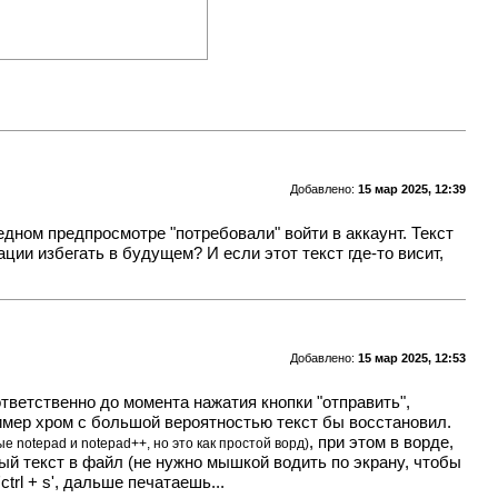
Добавлено:
15 мар 2025, 12:39
едном предпросмотре "потребовали" войти в аккаунт. Текст
ции избегать в будущем? И если этот текст где-то висит,
Добавлено:
15 мар 2025, 12:53
тветственно до момента нажатия кнопки "отправить",
ример хром с большой вероятностью текст бы восстановил.
, при этом в ворде,
 notepad и notepad++, но это как простой ворд)
нный текст в файл (не нужно мышкой водить по экрану, чтобы
trl + s', дальше печатаешь...