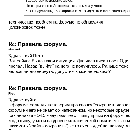
Здравствуйте дорогие друзья!
Не открывается Антонина твоя ссылка у меня.
Как ты думаешь, - блокировка кем-то идет, или меня заблокир
технических проблем на форуме не обнаружил.
(блокировок тоже)
Re: Правила форума.
student
Здравствуй Пётр.
Вот сейчас была такая ситуация. Два часа писал пост. Оди
пропал. Назад "выйти" на него не получилось. Раньше тоже 
нельзя ли его вернуть, допустим в мои черновики?
Re: Правила форума.
Piotr
Здравствуйте,
в форуме, если мы не говорим про кнопку "сохранить черно
форум ничего не знает об написанном, но некоторые брауз
Как делаю я - 5-15 минутный текст пишу прямо на форум, ес
когда пишу, у меня на уровне механической памяти есть ком
нажимать "файл - сохранить") - это очень удобно, потому, чт