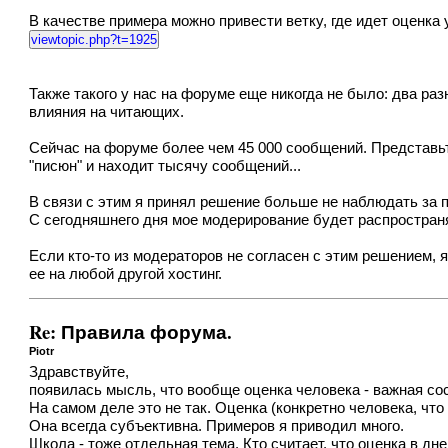
В качестве примера можно привести ветку, где идет оценка
viewtopic.php?t=1925
Также такого у нас на форуме еще никогда не было: два р
влияния на читающих.
Сейчас на форуме более чем 45 000 сообщений. Представьт
"писюн" и находит тысячу сообщений...
В связи с этим я принял решение больше не наблюдать за 
С сегодняшнего дня мое модерирование будет распростран
Если кто-то из модераторов не согласен с этим решением, 
ее на любой другой хостинг.
Re: Правила форума.
Piotr
Здравствуйте,
появилась мысль, что вообще оценка человека - важная со
На самом деле это не так. Оценка (конкретно человека, чт
Она всегда субъективна. Примеров я приводил много.
Школа - тоже отдельная тема. Кто считает, что оценка в дн