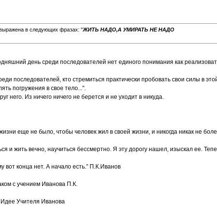
выражена в следующих фразах: "
ЖИТЬ НАДО,А УМИРАТЬ НЕ НАДО
одняшний день среди последователей нет единого понимания как реализоват
реди последователей, кто стремиться практически пробовать свои силы в этой 
ть погружения в свое тело...".
уг него. Из ничего ничего не берется и не уходит в никуда.
жизни еще не было, чтобы человек жил в своей жизни, и никогда никак не бол
я и жить вечно, научиться бессмертно. Я эту дорогу нашел, изыскал ее. Тепе
у вот конца нет. А начало есть.” П.К.Иванов
аком с учением Иванова П.К.
Идее Учителя Иванова