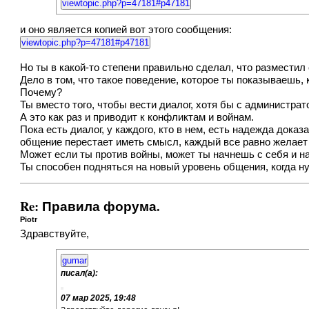
viewtopic.php?p=47181#p47181
и оно является копией вот этого сообщения:
viewtopic.php?p=47181#p47181
Но ты в какой-то степени правильно сделал, что размести
Дело в том, что такое поведение, которое ты показываешь, к
Почему?
Ты вместо того, чтобы вести диалог, хотя бы с администра
А это как раз и приводит к конфликтам и войнам.
Пока есть диалог, у каждого, кто в нем, есть надежда дока
общение перестает иметь смысл, каждый все равно желает 
Может если ты против войны, может ты начнешь с себя и 
Ты способен подняться на новый уровень общения, когда ну
Re: Правила форума.
Piotr
Здравствуйте,
gumar
писал(а):
07 мар 2025, 19:48