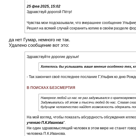
25 фев 2025, 15:02
Здравствуй дорогой Пётр!
Чувства мои подсказывали, что вчерашнее сообщение Ульфику
Решил на всякий случай сохранить копию в своём разделе фо
да нет Гумар, немного не так.
Удалено сообщение вот это:
Здравствуйте дорогие друзья!
Хотелось бы услышать ваше мнение особенно тех, кт
- Так закончил своё последнее послание Г.Ульфик ко дню Рожд
В ПОИСКАХ БЕЗСМЕРТИЯ
Наверное любой из нас не раз задумывался о кратковреме
Задумывались об этом и тысячи людей до нас. Слагая сказ
будущем человечество найдет возможность одержать по
На мой взгляд, чтобы показать абсурдность обсуждения иллю
учению П.К.Иванова
".
Ни один здравомыслящий человек в этом мире не станет говори
человека П.К.Иванова.