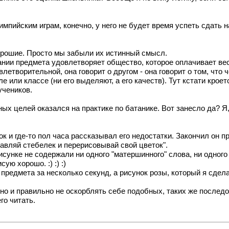
лимпийским играм, конечно, у него не будет время успеть сдать
 хорошие. Просто мы забыли их истинный смысл.
ании предмета удовлетворяет общество, которое оплачивает вес
летворительной, она говорит о другом - она говорит о том, что 
или классе (ни его выделяют, а его качеств). Тут кстати кроет
учеников.
х целей оказался на практике по батанике. Вот занесло да? Я,
 и где-то пол часа рассказывал его недостатки. Закончил он п
ставляй стебелек и перерисовывай свой цветок".
сунке не содержали ни одного "матершинного" слова, ни одного
ую хорошо. :) :) :)
 предмета за несколько секунд, а рисунок розы, который я сдела
льно и правильно не оскорблять себе подобных, таких же послед
го читать.