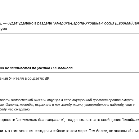
, — будет удалено в разделе "
Америка-Европа-Украина-Россия (ЕвроМайдан
рума.
о не занимается по учению П.К.Иванова.
ения Учителя в соцсетях ВК.
нности человеческой жизни и ощущал в себе внутренний протест против смерти.
ки, былины, легенды, выражали в них жажду жизни, утверждение и надежду, что в
беду над смертью.
зорности "
телесного без-смерти-я
", - надо показать это сообщение "
особенн
ть о том, чего нет сегодня и сейчас в этом мире. Тем более, не знакомый с