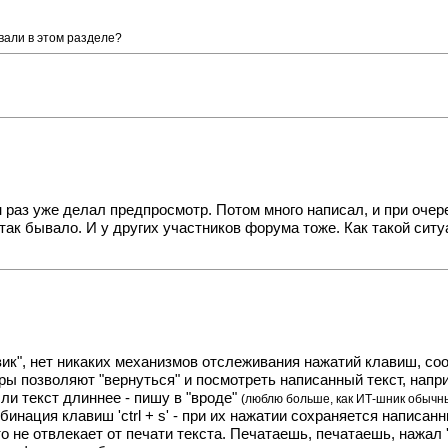
овали в этом разделе?
н раз уже делал предпросмотр. Потом много написал, и при очер
так бывало. И у других участников форума тоже. Как такой ситуа
вик", нет никаких механизмов отслеживания нажатий клавиш, соо
еры позволяют "вернуться" и посмотреть написанный текст, нап
ли текст длиннее - пишу в "вроде"
(люблю больше, как ИТ-шник обычные
бинация клавиш 'ctrl + s' - при их нажатии сохраняется написа
о не отвлекает от печати текста. Печатаешь, печатаешь, нажал 'c