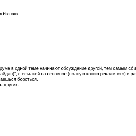
а Иванова
форуме в одной теме начинают обсуждение другой, тем самым сби
Майдан)", с ссылкой на основное (полную копию рекламного)
араешься бороться.
ь других.